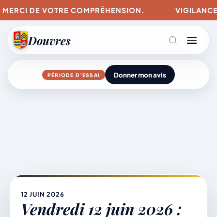
MERCI DE VOTRE COMPRÉHENSION.
VIGILANCES PO
Douvres
Donner mon avis
PÉRIODE D’ESSAI
Agenda
Aller
au
contenu
L’actu du village
Mairie & Vie municipale
12 JUIN 2026
Vendredi 12 juin 2026 :