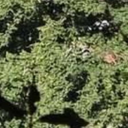
 sur les projets, les
otre village.
est un outil vivant, il continue
 Certaines rubriques seront
services viendront
pléter et quelques
tainement nécessaires. Nous
ques, vos suggestions et vos
uer avec vous.
e.
n site pour vous.
excellente découverte.