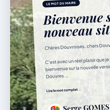
LE MOT DU MAIRE
Bienvenue s
nouveau sit
Chères Douvroises, chers Douv
C'est avec un réel plaisir que j
bienvenue sur la nouvelle versi
Douvres.
Un peu plus de cent jours après 
→
Lire le mot complet
nouvelle équipe municipale,
vous présenter ce nouvel out
Serge GOMES
Cette nouvelle version s'inscri