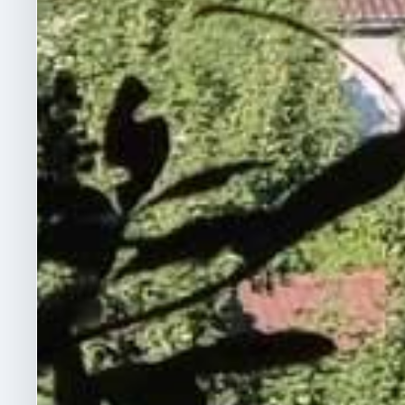
aussi tout ce qui fait la ri
Douvres.
Je tiens à remercier chal
l'équipe communication qui
réalisation de ce projet. 
remerciement tout particuli
mairie ces dernières semain
créativité et le professio
contribué à la réussite de
site.
Ce lancement marque une
communication municipale
supports viendront complé