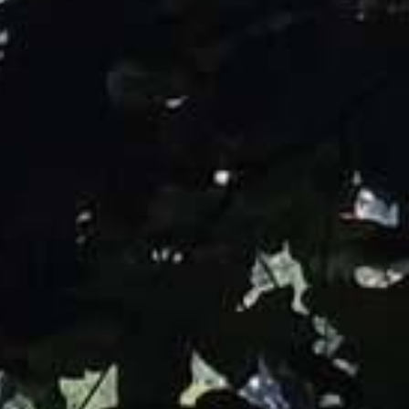
Douvres
 Vie
Vie locale &
la
Contacter la
ratique
Associations
commune
mairie
Le guichet des
associations
publier une
annonce