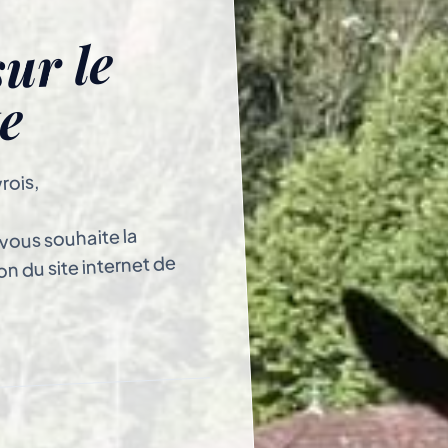
ur le
e
rois,
e vous souhaite la
on du site internet de
l'installation de la
 nous sommes heureux de
il de communication.
t dans la continuité du