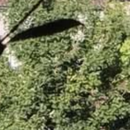
chesse et le dynamisme de
eureusement l'ensemble de
 s'est investie dans la
J'adresse également un
er à Maël, stagiaire à la
es, dont l'implication, la
nnalisme ont largement
 cette nouvelle version du
 nouvelle étape dans notre
. Dès la rentrée, d'autres
ter cet outil afin de vous