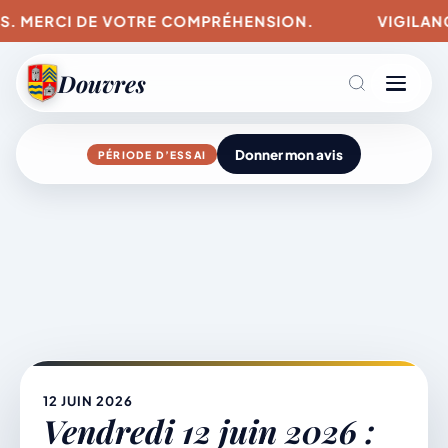
S. MERCI DE VOTRE COMPRÉHENSION.
VIGILANCES
Douvres
Donner mon avis
PÉRIODE D’ESSAI
Agenda
Aller
au
contenu
L’actu du village
Mairie & Vie municipale
12 JUIN 2026
Vendredi 12 juin 2026 :