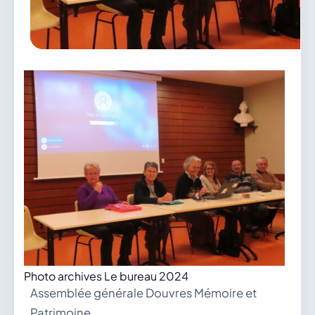
vous.
04 74 38 22 78
mairie@douvres.fr
140 Place de la Babillière, 01500 Douvres
Contacter la mairie
Le guichet des associations
publier une annonce
Photo archives Le bureau 2024
Assemblée générale Douvres Mémoire et
Patrimoine