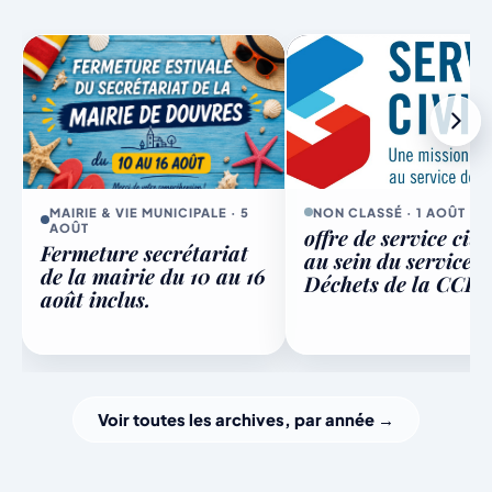
9
Conseil municipal - octobre
19h30
Grande salle de la Mairie
OCT
10
Opération courges
À confirmer
Cuisine du local
OCT
15
Vente de brioches
Date et heure à confirmer
OCT
MAIRIE & VIE MUNICIPALE · 5
NON CLASSÉ · 1 AOÛT
AOÛT
offre de service civ
Fermeture secrétariat
14
Opération oignons
au sein du service
de la mairie du 10 au 16
Déchets de la CCPA
À confirmer
Cuisine du local
NOV
août inclus.
21
Repas de la Sainte-Cécile
À définir
À définir
NOV
28
Soirée Beaujolais
Voir toutes les archives, par année →
À définir
Salle des fêtes
NOV