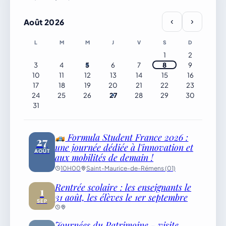
découverte.
‹
›
Août 2026
L
M
M
J
V
S
D
1
2
3
4
5
6
7
8
9
10
11
12
13
14
15
16
17
18
19
20
21
22
23
24
25
26
27
28
29
30
31
Formula Student France 2026 :
27
une journée dédiée à l'innovation et
AOÛT
aux mobilités de demain !
10H00
Saint-Maurice-de-Rémens (01)
Rentrée scolaire : les enseignants le
1
31 août, les élèves le 1er septembre
SEP
Journées du Patrimoine - visite