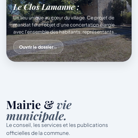
Le Clos Lamanne :
Un lieu unique au cœur du village. Ce projet de
mandat fera l’objet d’une concertation élargie
avec l’ensemble des habitants, représentants
associatifs et acteurs locaux afin de déterminer ce
que nous ferons de cet espace : rien n’est exclu,
Ouvrir le dossier
→
tout reste à imaginer avec vous !
Mairie &
vie
municipale.
Le conseil, les services et les publications
officielles de la commune.