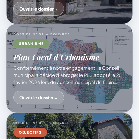
enfants se rendant à la cantine Nous aurons à
cœur de permettre cette mixité d’usages. Une
Ouvrir le dossier
→
réunion
DOSSIER N° 02 — DOUVRES
URBANISME
Plan Local d'Urbanisme
Conformément à notre engagement, le Conseil
municipal a décidé d'abroger le PLU adopté le 26
février 2026 lors du conseil municipal du 5 juin
dernier. Une nouvelle démarche de concertation
sera désormais engagée afin de construire, avec
Ouvrir le dossier
→
les habitants et les acteurs concernés, un projet
d'urbanisme équilibré, maîtrisé et adapté aux
besoins de Douvres.
DOSSIER N° 03 — DOUVRES
OBJECTIFS