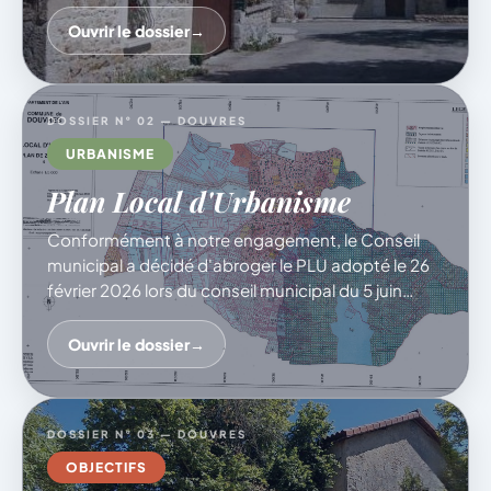
enfants se rendant à la cantine Nous aurons à
cœur de permettre cette mixité d’usages. Une
Ouvrir le dossier
→
réunion
DOSSIER N° 02 — DOUVRES
URBANISME
Plan Local d'Urbanisme
Conformément à notre engagement, le Conseil
municipal a décidé d'abroger le PLU adopté le 26
février 2026 lors du conseil municipal du 5 juin
dernier. Une nouvelle démarche de concertation
sera désormais engagée afin de construire, avec
Ouvrir le dossier
→
les habitants et les acteurs concernés, un projet
d'urbanisme équilibré, maîtrisé et adapté aux
besoins de Douvres.
DOSSIER N° 03 — DOUVRES
OBJECTIFS