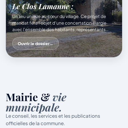
Le Clos Lamanne :
Un lieu unique au cœur du village. Ce projet de
mandat fera l’objet d’une concertation élargie
avec l’ensemble des habitants, représentants
associatifs et acteurs locaux afin de déterminer ce
que nous ferons de cet espace : rien n’est exclu,
Ouvrir le dossier
→
tout reste à imaginer avec vous !
Mairie &
vie
municipale.
Le conseil, les services et les publications
officielles de la commune.