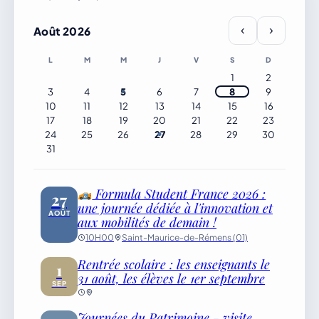
découverte.
‹
›
Août 2026
L
M
M
J
V
S
D
1
2
3
4
5
6
7
8
9
10
11
12
13
14
15
16
17
18
19
20
21
22
23
24
25
26
27
28
29
30
31
Formula Student France 2026 :
27
une journée dédiée à l'innovation et
AOÛT
aux mobilités de demain !
10H00
Saint-Maurice-de-Rémens (01)
Rentrée scolaire : les enseignants le
1
31 août, les élèves le 1er septembre
SEP
Journées du Patrimoine - visite