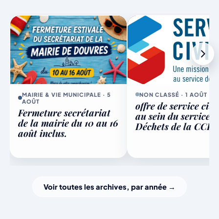
9
Conseil municipal - octobre
19h30
Grande salle de la Mairie
OCT
10
Opération courges
À confirmer
Cuisine du local
OCT
15
Vente de brioches
Date et heure à confirmer
OCT
MAIRIE & VIE MUNICIPALE · 5
NON CLASSÉ · 1 AOÛT
AOÛT
offre de service civ
Fermeture secrétariat
14
Opération oignons
au sein du service
de la mairie du 10 au 16
Déchets de la CCPA
À confirmer
Cuisine du local
NOV
août inclus.
21
Repas de la Sainte-Cécile
À définir
À définir
NOV
28
Soirée Beaujolais
Voir toutes les archives, par année →
À définir
Salle des fêtes
NOV