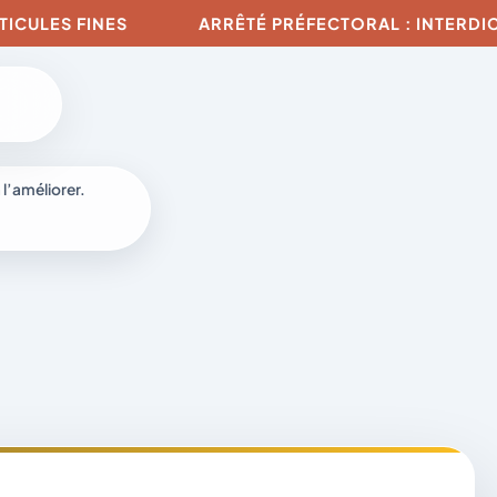
LES FINES
ARRÊTÉ PRÉFECTORAL : INTERDICTION
 l’améliorer.
à
-
fr