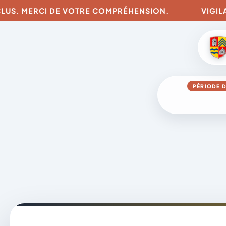
US. MERCI DE VOTRE COMPRÉHENSION.
VIGILANCE
PÉRIODE D
Aller
au
contenu
A
D