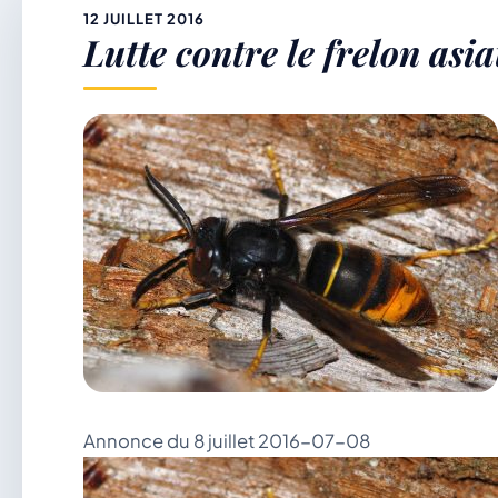
&
12 JUILLET 2016
Lutte contre le frelon asi
p
Annonce du 8 juillet 2016-07-08