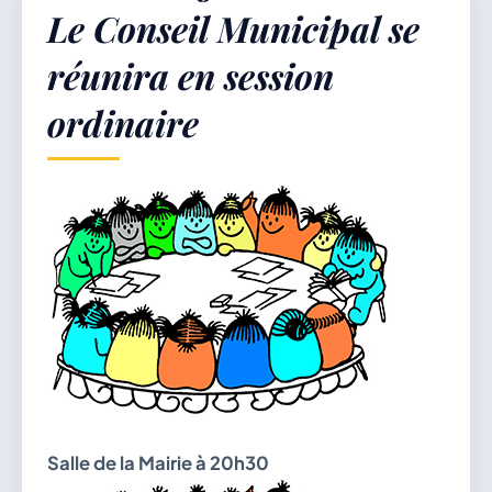
Le Conseil Municipal se
réunira en session
Démarches & Vie pratique
ordinaire
Vie locale & Associations
Découvrir la commune
DIMANCHE 9 AOÛT 2026
Secrétariat ouvert
Salle de la Mairie à 20h30
Lundi, mardi, jeudi, vendredi de 8h30 à 12h et
après-midi sur rendez-vous. Samedi sur rendez-