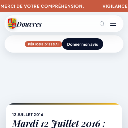
. MERCI DE VOTRE COMPRÉHENSION.
VIGILANCES 
Douvres
Donner mon avis
PÉRIODE D’ESSAI
Agenda
Aller
au
contenu
L’actu du village
Mairie & Vie municipale
12 JUILLET 2016
Mardi 12 Juillet 2016 :