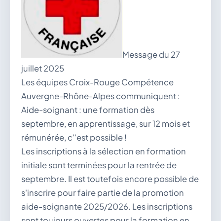
vous.
04 74 38 22 78
mairie@douvres.fr
140 Place de la Babillière, 01500 Douvres
Contacter la mairie
Message du 27
juillet 2025
Le guichet des associations
publier une annonce
Les équipes Croix-Rouge Compétence
Auvergne-Rhône-Alpes communiquent :
Aide-soignant : une formation dès
septembre, en apprentissage, sur 12 mois et
rémunérée, c''est possible !
Les inscriptions à la sélection en formation
initiale sont terminées pour la rentrée de
septembre. Il est toutefois encore possible de
s'inscrire pour faire partie de la promotion
aide-soignante 2025/2026. Les inscriptions
sont toujours ouvertes pour la formation en