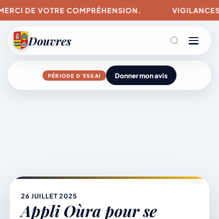
MERCI DE VOTRE COMPRÉHENSION.
VIGILANCES PO
Douvres
Donner mon avis
PÉRIODE D’ESSAI
Agenda
Aller
au
contenu
L’actu du village
Mairie & Vie municipale
26 JUILLET 2025
Appli Oùra pour se