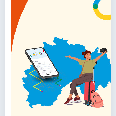
vous.
04 74 38 22 78
mairie@douvres.fr
140 Place de la Babillière, 01500 Douvres
Contacter la mairie
Le guichet des associations
publier une annonce