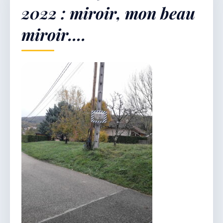
2022 : miroir, mon beau
miroir….
Démarches & Vie pratique
Vie locale & Associations
Découvrir la commune
DIMANCHE 9 AOÛT 2026
Secrétariat ouvert
Lundi, mardi, jeudi, vendredi de 8h30 à 12h et
après-midi sur rendez-vous. Samedi sur rendez-