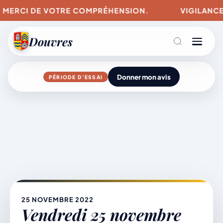
. MERCI DE VOTRE COMPRÉHENSION.
VIGILANCES 
Douvres
Donner mon avis
PÉRIODE D’ESSAI
Agenda
Aller
au
contenu
L’actu du village
Mairie & Vie municipale
25 NOVEMBRE 2022
Vendredi 25 novembre