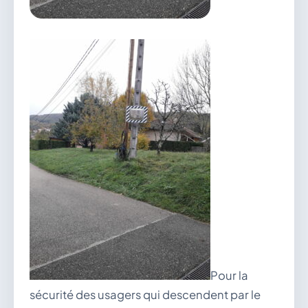
vous.
04 74 38 22 78
mairie@douvres.fr
140 Place de la Babillière, 01500 Douvres
Contacter la mairie
Le guichet des associations
publier une annonce
Pour la
sécurité des usagers qui descendent par le