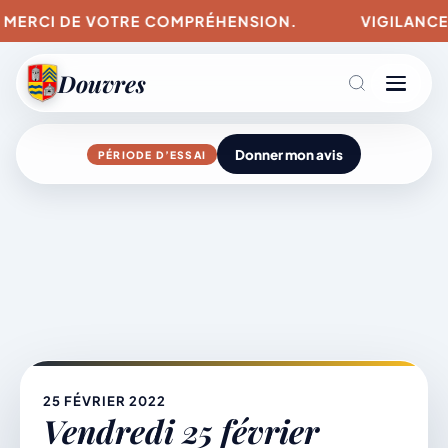
. MERCI DE VOTRE COMPRÉHENSION.
VIGILANCES 
Douvres
Donner mon avis
PÉRIODE D’ESSAI
Agenda
Aller
au
contenu
L’actu du village
Mairie & Vie municipale
25 FÉVRIER 2022
Vendredi 25 février