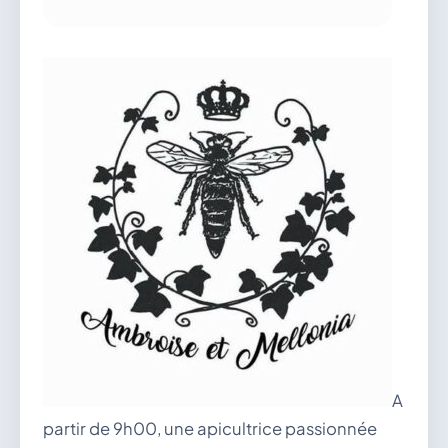
vous.
04 74 38 22 78
mairie@douvres.fr
140 Place de la Babillière, 01500 Douvres
Contacter la mairie
Le guichet des associations
publier une annonce
A
partir de 9h00, une apicultrice passionnée