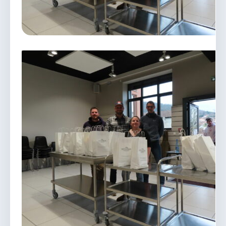
vous.
04 74 38 22 78
mairie@douvres.fr
140 Place de la Babillière, 01500 Douvres
Contacter la mairie
Le guichet des associations
publier une annonce