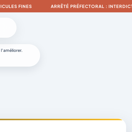
 FINES
ARRÊTÉ PRÉFECTORAL : INTERDICTION DE
 l’améliorer.
à
-
fr