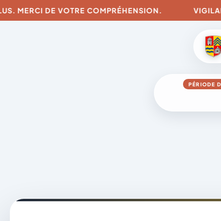
MERCI DE VOTRE COMPRÉHENSION.
VIGILANCES P
PÉRIODE D
Aller
au
contenu
A
D