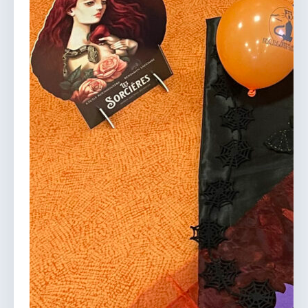
vous.
04 74 38 22 78
mairie@douvres.fr
140 Place de la Babillière, 01500 Douvres
Contacter la mairie
Le guichet des associations
publier une annonce