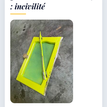
: incivilité
Démarches & Vie pratique
Vie locale & Associations
Découvrir la commune
VENDREDI 7 AOÛT 2026
Secrétariat ouvert
Lundi, mardi, jeudi, vendredi de 8h30 à 12h et
après-midi sur rendez-vous. Samedi sur rendez-