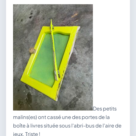
vous.
04 74 38 22 78
mairie@douvres.fr
140 Place de la Babillière, 01500 Douvres
Contacter la mairie
Le guichet des associations
publier une annonce
Des petits
malins(es) ont cassé une des portes de la
boîte à livres située sous l'abri-bus de l'aire de
jeux. Triste !