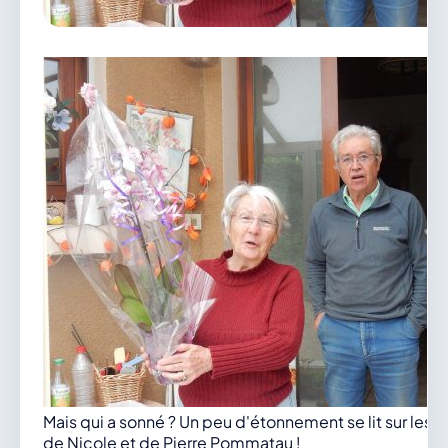
vous.
04 74 38 22 78
mairie@douvres.fr
140 Place de la Babillière, 01500 Douvres
Contacter la mairie
Le guichet des associations
publier une annonce
Mais qui a sonné ? Un peu d'étonnement se lit sur les 
de Nicole et de Pierre Pommatau !