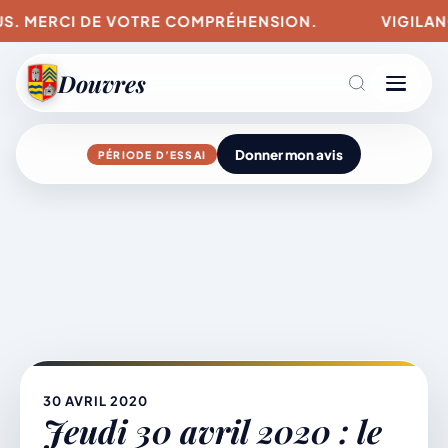
S. MERCI DE VOTRE COMPRÉHENSION.
VIGILANCES
Douvres
Donner mon avis
PÉRIODE D’ESSAI
Agenda
Aller
au
contenu
L’actu du village
Mairie & Vie municipale
30 AVRIL 2020
Jeudi 30 avril 2020 : le