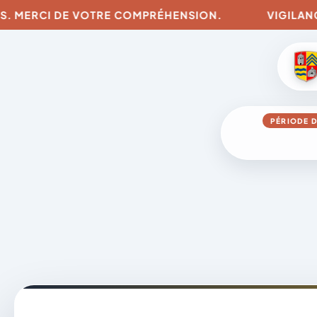
E VOTRE COMPRÉHENSION.
VIGILANCES POUR LES
PÉRIODE D
Aller
au
contenu
A
D