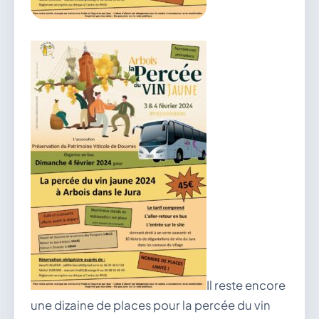
vous.
04 74 38 22 78
mairie@douvres.fr
140 Place de la Babillière, 01500 Douvres
Contacter la mairie
Le guichet des associations
publier une annonce
Il reste encore
une dizaine de places pour la percée du vin