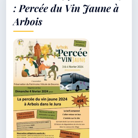
: Percée du Vin Jaune à
Arbois
Démarches & Vie pratique
Vie locale & Associations
Découvrir la commune
JEUDI 6 AOÛT 2026
Secrétariat ouvert
Lundi, mardi, jeudi, vendredi de 8h30 à 12h et
après-midi sur rendez-vous. Samedi sur rendez-