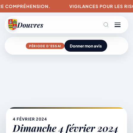
E COMPRÉHENSION.
VIGILANCES POUR LES RISQU
Douvres
Donner mon avis
PÉRIODE D’ESSAI
Agenda
Aller
au
contenu
L’actu du village
Mairie & Vie municipale
4 FÉVRIER 2024
Dimanche 4 février 2024