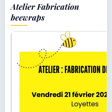
Atelier Fabrication
beewraps
Démarches & Vie pratique
Vie locale & Associations
Découvrir la commune
VENDREDI 7 AOÛT 2026
Secrétariat ouvert
Lundi, mardi, jeudi, vendredi de 8h30 à 12h et
après-midi sur rendez-vous. Samedi sur rendez-