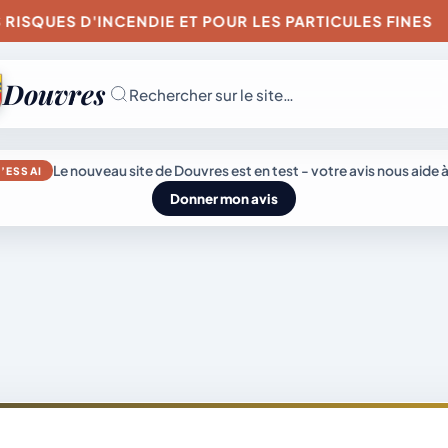
ES D'INCENDIE ET POUR LES PARTICULES FINES
Douvres
Rechercher sur le site…
JEUDI 6 AOÛT 202
Le nouveau site de Douvres est en test - votre avis nous aide à
’ESSAI
Secrétariat
Donner mon avis
ouvert
Lundi, mardi, jeudi,
vendredi de 8h30 
L’actu
Mairie &
12h et après-midi
sur rendez-vous.
du
Vie
Samedi sur rendez
genda
village
municipale
vous.
04 74 38 22 78
mairie@douvres.
140 Place de la
Babillière, 01500
émarches
Découvrir
Douvres