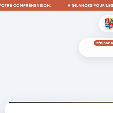
RE COMPRÉHENSION.
VIGILANCES POUR LES RISQU
PÉRIODE D
Aller
au
contenu
A
D