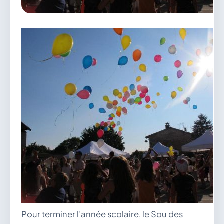
vous.
04 74 38 22 78
mairie@douvres.fr
140 Place de la Babillière, 01500 Douvres
Contacter la mairie
Le guichet des associations
publier une annonce
Pour terminer l’année scolaire, le Sou des