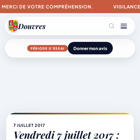
 MERCI DE VOTRE COMPRÉHENSION.
VIGILANCES P
Douvres
Donner mon avis
PÉRIODE D’ESSAI
Agenda
Aller
au
contenu
L’actu du village
Mairie & Vie municipale
7 JUILLET 2017
Vendredi 7 juillet 2017 :