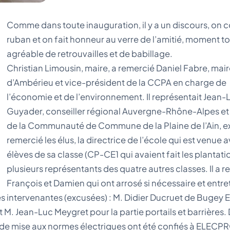
Comme dans toute inauguration, il y a un discours, on 
ruban et on fait honneur au verre de l’amitié, moment t
agréable de retrouvailles et de babillage.
Christian Limousin, maire, a remercié Daniel Fabre, mair
d’Ambérieu et vice-président de la CCPA en charge de
l’économie et de l’environnement. Il représentait Jean-
Guyader, conseiller régional Auvergne-Rhône-Alpes et
de la Communauté de Commune de la Plaine de l’Ain, exc
remercié les élus, la directrice de l’école qui est venue a
élèves de sa classe (CP-CE1 qui avaient fait les plantatio
plusieurs représentants des quatre autres classes. Il a 
François et Damien qui ont arrosé si nécessaire et entre
ses intervenantes (excusées) : M. Didier Ducruet de Bugey
 M. Jean-Luc Meygret pour la partie portails et barrières. 
 de mise aux normes électriques ont été confiés à ELECPRO