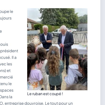
coupe le
oujours
e
Louis
 président
usé. Il a
vec les
ns) et
remercié
tenu le
 Espaces
Le ruban est coupé !
Dans la
, entreprise douvroise. Le tout pour un