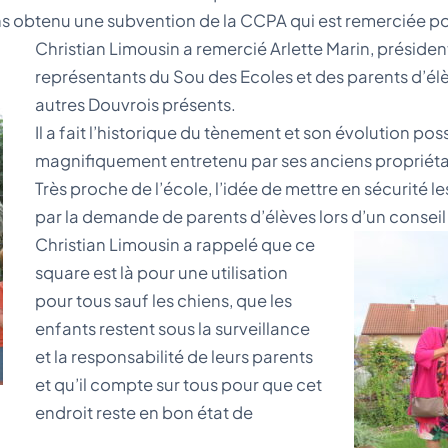
ns obtenu une subvention de la CCPA qui est remerciée p
Christian Limousin a remercié Arlette Marin, préside
représentants du Sou des Ecoles et des parents d’élèv
autres Douvrois présents.
Il a fait l’historique du tènement et son évolution pos
magnifiquement entretenu par ses anciens propriétai
Très proche de l’école, l’idée de mettre en sécurité le
par la demande de parents d’élèves lors d’un conseil
Christian Limousin a rappelé que ce
square est là pour une utilisation
pour tous sauf les chiens, que les
enfants restent sous la surveillance
et la responsabilité de leurs parents
et qu’il compte sur tous pour que cet
endroit reste en bon état de