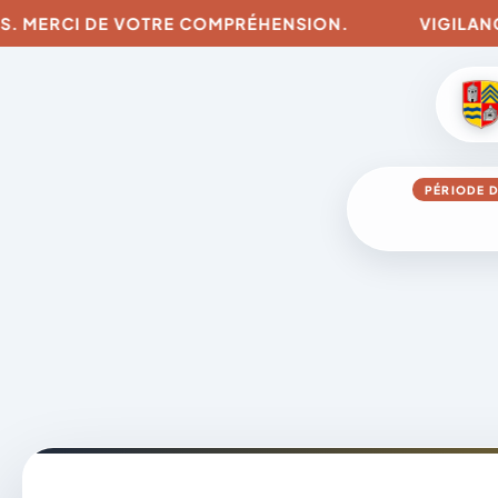
RCI DE VOTRE COMPRÉHENSION.
VIGILANCES POUR
PÉRIODE D
Aller
au
contenu
A
D