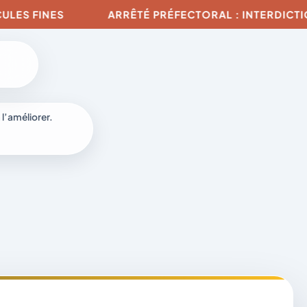
NES
ARRÊTÉ PRÉFECTORAL : INTERDICTION DE TO
 l’améliorer.
à
-
fr