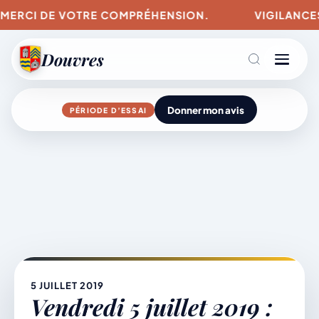
 MERCI DE VOTRE COMPRÉHENSION.
VIGILANCES P
Douvres
Donner mon avis
PÉRIODE D’ESSAI
Agenda
Aller
au
contenu
L’actu du village
Mairie & Vie municipale
5 JUILLET 2019
Vendredi 5 juillet 2019 :