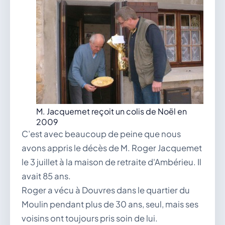
vous.
04 74 38 22 78
mairie@douvres.fr
140 Place de la Babillière, 01500 Douvres
Contacter la mairie
Le guichet des associations
publier une annonce
M. Jacquemet reçoit un colis de Noël en
2009
C’est avec beaucoup de peine que nous
avons appris le décès de M. Roger Jacquemet
le 3 juillet à la maison de retraite d'Ambérieu. Il
avait 85 ans.
Roger a vécu à Douvres dans le quartier du
Moulin pendant plus de 30 ans, seul, mais ses
voisins ont toujours pris soin de lui.