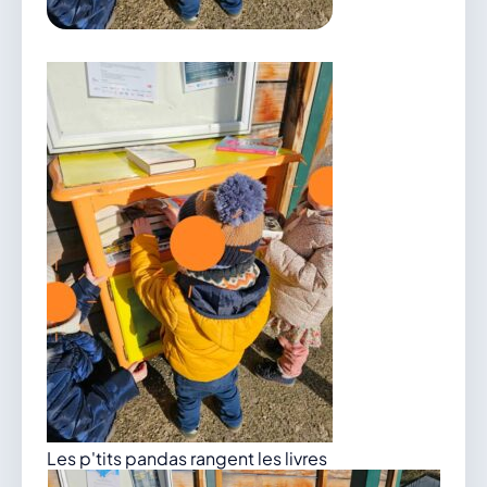
vous.
04 74 38 22 78
mairie@douvres.fr
140 Place de la Babillière, 01500 Douvres
Contacter la mairie
Le guichet des associations
publier une annonce
Les p'tits pandas rangent les livres