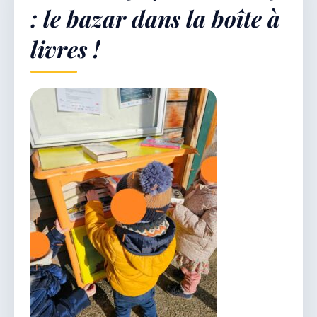
: le bazar dans la boîte à
livres !
Démarches & Vie pratique
Vie locale & Associations
Découvrir la commune
VENDREDI 7 AOÛT 2026
Secrétariat ouvert
Lundi, mardi, jeudi, vendredi de 8h30 à 12h et
après-midi sur rendez-vous. Samedi sur rendez-