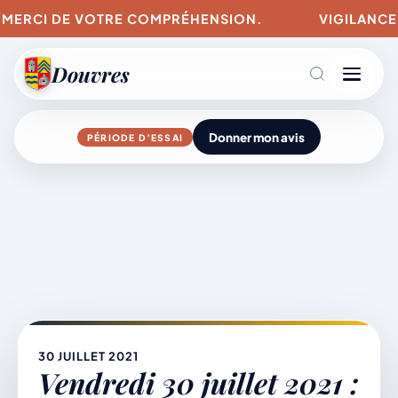
 MERCI DE VOTRE COMPRÉHENSION.
VIGILANCES P
Douvres
Donner mon avis
PÉRIODE D’ESSAI
Agenda
Aller
au
contenu
L’actu du village
Mairie & Vie municipale
30 JUILLET 2021
Vendredi 30 juillet 2021 :