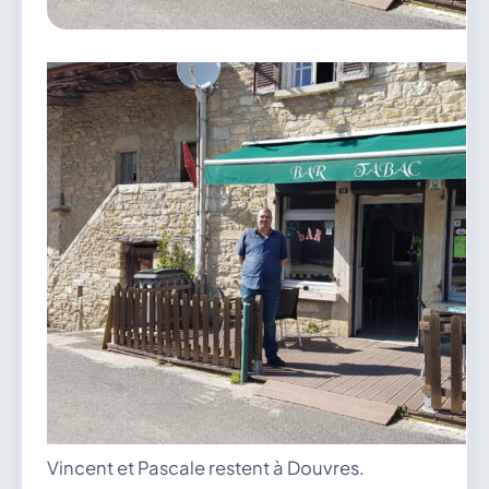
vous.
04 74 38 22 78
mairie@douvres.fr
140 Place de la Babillière, 01500 Douvres
Contacter la mairie
Le guichet des associations
publier une annonce
Vincent et Pascale restent à Douvres.