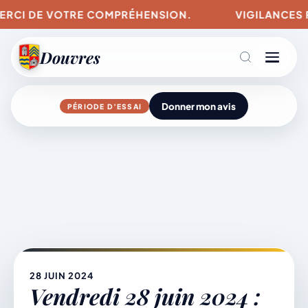
RCI DE VOTRE COMPRÉHENSION.
VIGILANCES POUR
Douvres
Donner mon avis
PÉRIODE D’ESSAI
Agenda
Aller
au
contenu
L’actu du village
Mairie & Vie municipale
28 JUIN 2024
Vendredi 28 juin 2024 :