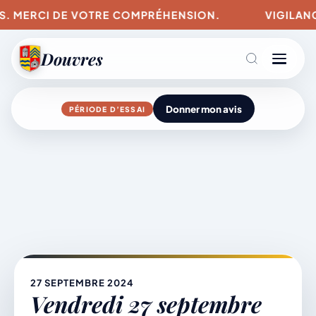
US. MERCI DE VOTRE COMPRÉHENSION.
VIGILANCE
Douvres
Donner mon avis
PÉRIODE D’ESSAI
Agenda
Aller
au
contenu
L’actu du village
Mairie & Vie municipale
27 SEPTEMBRE 2024
Vendredi 27 septembre