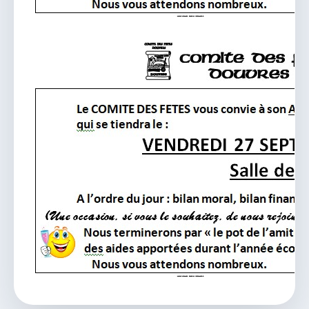
vous.
04 74 38 22 78
mairie@douvres.fr
140 Place de la Babillière, 01500 Douvres
Contacter la mairie
Le guichet des associations
publier une annonce