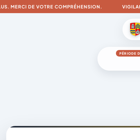
ERCI DE VOTRE COMPRÉHENSION.
VIGILANCES POU
PÉRIODE D
Aller
au
contenu
A
D