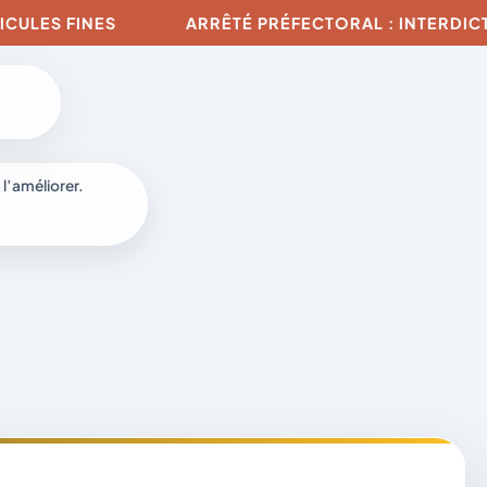
INES
ARRÊTÉ PRÉFECTORAL : INTERDICTION DE T
 l’améliorer.
à
-
fr