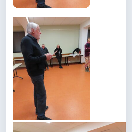
vous.
04 74 38 22 78
mairie@douvres.fr
140 Place de la Babillière, 01500 Douvres
Contacter la mairie
Le guichet des associations
publier une annonce