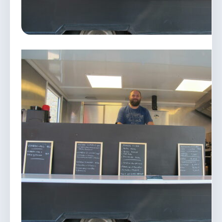
vous.
04 74 38 22 78
mairie@douvres.fr
140 Place de la Babillière, 01500 Douvres
Contacter la mairie
Le guichet des associations
publier une annonce