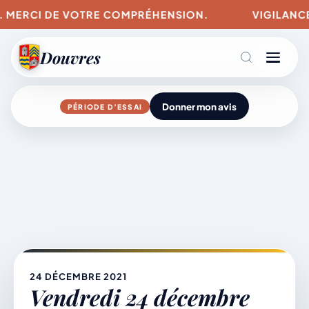
. MERCI DE VOTRE COMPRÉHENSION.
VIGILANCES 
Douvres
Donner mon avis
PÉRIODE D’ESSAI
Agenda
Aller
au
contenu
L’actu du village
Mairie & Vie municipale
24 DÉCEMBRE 2021
Vendredi 24 décembre