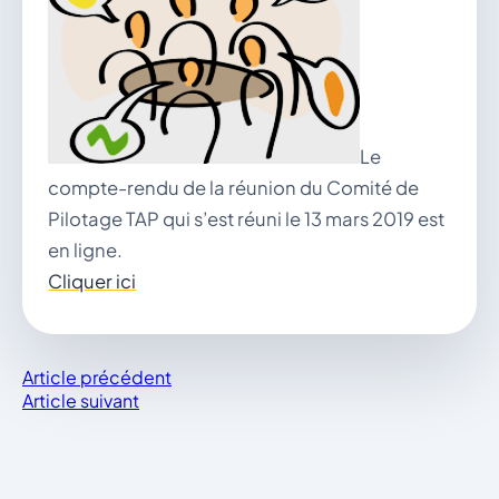
vous.
04 74 38 22 78
mairie@douvres.fr
140 Place de la Babillière, 01500 Douvres
Contacter la mairie
Le
Le guichet des associations
publier une annonce
compte-rendu de la réunion du Comité de
Pilotage TAP qui s’est réuni le 13 mars 2019 est
en ligne.
Cliquer ici
Article précédent
Article suivant