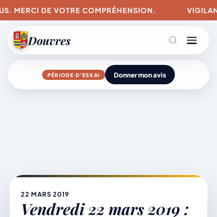
LUS. MERCI DE VOTRE COMPRÉHENSION.
VIGILANC
Douvres
Donner mon avis
PÉRIODE D’ESSAI
Agenda
Aller
au
contenu
L’actu du village
Mairie & Vie municipale
22 MARS 2019
Vendredi 22 mars 2019 :