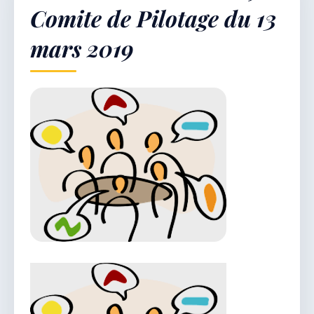
Comite de Pilotage du 13
mars 2019
Démarches & Vie pratique
Vie locale & Associations
Découvrir la commune
JEUDI 6 AOÛT 2026
Secrétariat ouvert
Lundi, mardi, jeudi, vendredi de 8h30 à 12h et
après-midi sur rendez-vous. Samedi sur rendez-