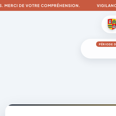
CI DE VOTRE COMPRÉHENSION.
VIGILANCES POUR
PÉRIODE D
Aller
au
contenu
A
D