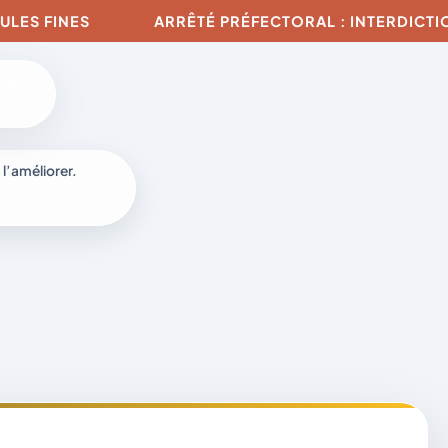
NES
ARRÊTÉ PRÉFECTORAL : INTERDICTION DE TO
 l’améliorer.
à
-
fr