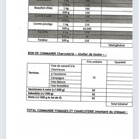
vous.
04 74 38 22 78
mairie@douvres.fr
140 Place de la Babillière, 01500 Douvres
Contacter la mairie
Le guichet des associations
publier une annonce