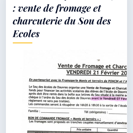
: vente de fromage et
charcuterie du Sou des
Démarches & Vie pratique
Ecoles
Vie locale & Associations
Découvrir la commune
SAMEDI 8 AOÛT 2026
Secrétariat ouvert
Lundi, mardi, jeudi, vendredi de 8h30 à 12h et
après-midi sur rendez-vous. Samedi sur rendez-