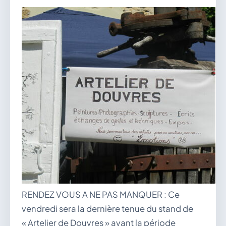
vous.
04 74 38 22 78
mairie@douvres.fr
140 Place de la Babillière, 01500 Douvres
Contacter la mairie
Le guichet des associations
publier une annonce
RENDEZ VOUS A NE PAS MANQUER : Ce
vendredi sera la dernière tenue du stand de
« Artelier de Douvres » avant la période