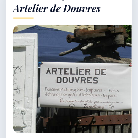
Artelier de Douvres
Démarches & Vie pratique
Vie locale & Associations
Découvrir la commune
VENDREDI 7 AOÛT 2026
Secrétariat ouvert
Lundi, mardi, jeudi, vendredi de 8h30 à 12h et
après-midi sur rendez-vous. Samedi sur rendez-