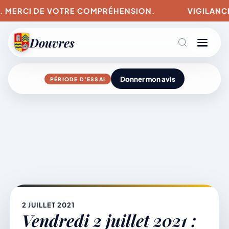
 MERCI DE VOTRE COMPRÉHENSION.
VIGILANCES 
Douvres
Donner mon avis
PÉRIODE D’ESSAI
Agenda
Aller
au
contenu
L’actu du village
Mairie & Vie municipale
2 JUILLET 2021
Vendredi 2 juillet 2021 :