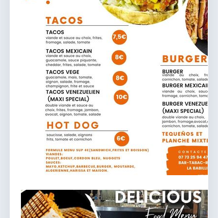
vous.
04 74 38 22 78
mairie@douvres.fr
140 Place de la Babillière, 01500 Douvres
Contacter la mairie
Le guichet des associations
publier une annonce