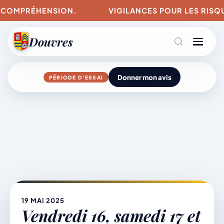
OMPRÉHENSION.
VIGILANCES POUR LES RISQUES D
Douvres
Donner mon avis
PÉRIODE D’ESSAI
Agenda
Aller
au
contenu
L’actu du village
Mairie & Vie municipale
19 MAI 2025
Vendredi 16, samedi 17 et