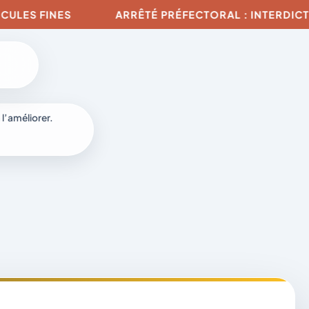
S FINES
ARRÊTÉ PRÉFECTORAL : INTERDICTION D
 l’améliorer.
à
-
fr