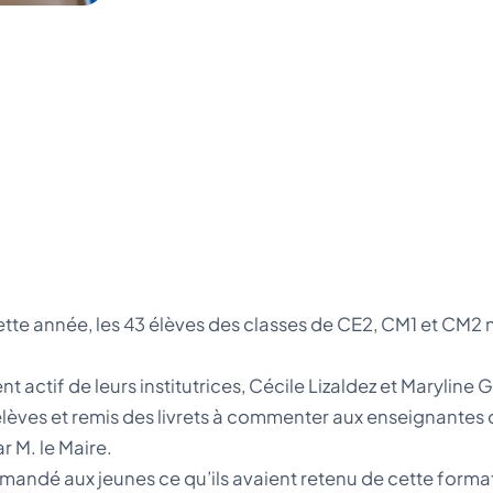
tte année, les 43 élèves des classes de CE2, CM1 et CM2 
actif de leurs institutrices, Cécile Lizaldez et Maryline Gi
èves et remis des livrets à commenter aux enseignantes q
r M. le Maire.
andé aux jeunes ce qu’ils avaient retenu de cette formation