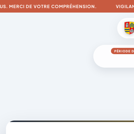
. MERCI DE VOTRE COMPRÉHENSION.
VIGILANCES 
PÉRIODE D
Aller
au
contenu
A
D