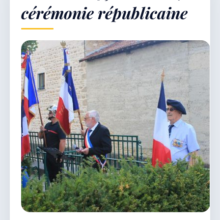
cérémonie républicaine
Démarches & Vie pratique
Vie locale & Associations
Découvrir la commune
VENDREDI 7 AOÛT 2026
Secrétariat ouvert
Lundi, mardi, jeudi, vendredi de 8h30 à 12h et
après-midi sur rendez-vous. Samedi sur rendez-