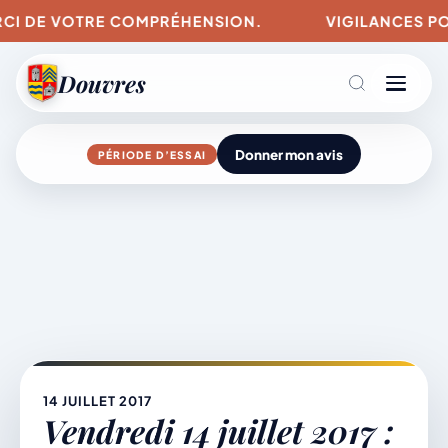
DE VOTRE COMPRÉHENSION.
VIGILANCES POUR LES
Douvres
Donner mon avis
PÉRIODE D’ESSAI
Agenda
Aller
au
contenu
L’actu du village
Mairie & Vie municipale
14 JUILLET 2017
Vendredi 14 juillet 2017 :