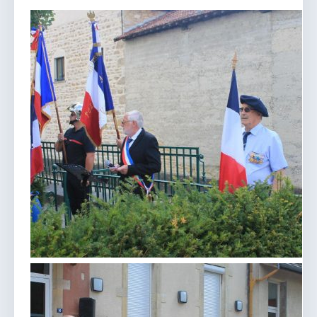
vous.
04 74 38 22 78
mairie@douvres.fr
140 Place de la Babillière, 01500 Douvres
Contacter la mairie
Le guichet des associations
publier une annonce