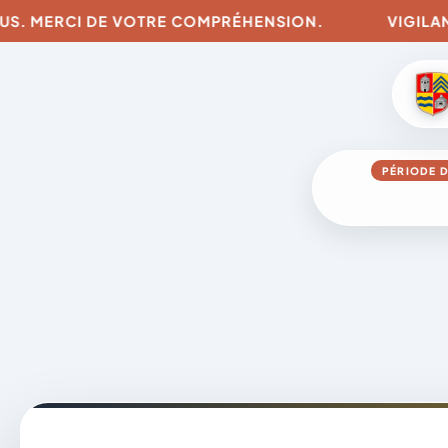
MERCI DE VOTRE COMPRÉHENSION.
VIGILANCES P
PÉRIODE D
Aller
au
contenu
A
D