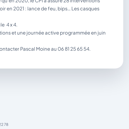
é qu’en 2020, le CPI a assuré 28 interventions
oir en 2021 : lance de feu, bips… Les casques
e 4 x 4.
tions et une journée active programmée en juin
ontacter Pascal Moine au 06 81 25 65 54.
22 78