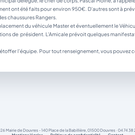
unicipal délégué, le chef de corps, Pascal Moine, a rappel
ent ont été faits pour environ 950€. D’autres sont à prév
 des chaussures Rangers.
mplacement du véhicule Master et éventuellement le Véhicul
ions de président. L'Amicale prévoit quelques manifesta
 étoffer l'équipe. Pour tout renseignement, vous pouvez c
26 Mairie de Douvres - 140 Place de la Babillière, 01500 Douvres · 04 74 38 