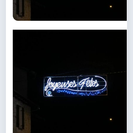
vous.
04 74 38 22 78
mairie@douvres.fr
140 Place de la Babillière, 01500 Douvres
Contacter la mairie
Le guichet des associations
publier une annonce