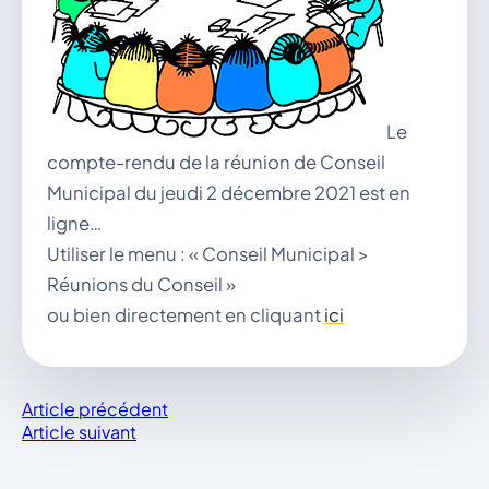
vous.
04 74 38 22 78
mairie@douvres.fr
140 Place de la Babillière, 01500 Douvres
Contacter la mairie
Le
Le guichet des associations
compte-rendu de la réunion de Conseil
publier une annonce
Municipal du jeudi 2 décembre 2021 est en
ligne…
Utiliser le menu : « Conseil Municipal >
Réunions du Conseil »
ou bien directement en cliquant
ici
Article précédent
Article suivant