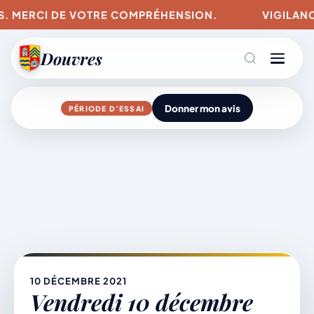
US. MERCI DE VOTRE COMPRÉHENSION.
VIGILANCE
Douvres
Donner mon avis
PÉRIODE D’ESSAI
Agenda
Aller
au
contenu
L’actu du village
Mairie & Vie municipale
10 DÉCEMBRE 2021
Vendredi 10 décembre