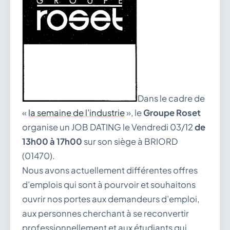
vous.
04 74 38 22 78
mairie@douvres.fr
140 Place de la Babillière, 01500 Douvres
Contacter la mairie
Le guichet des associations
publier une annonce
Dans le cadre de
«
la semaine de l’industrie
», le
Groupe Roset
organise un JOB DATING le Vendredi 03/12
de
13h00 à 17h00
sur son siège à BRIORD
(01470).
Nous avons actuellement différentes offres
d’emplois qui sont à pourvoir et souhaitons
ouvrir nos portes aux demandeurs d’emploi,
aux personnes cherchant à se reconvertir
professionnellement et aux étudiants qui