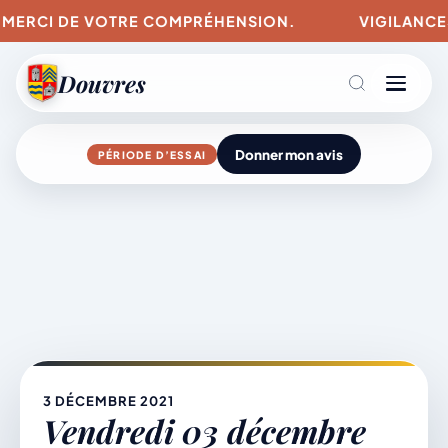
. MERCI DE VOTRE COMPRÉHENSION.
VIGILANCES 
Douvres
Donner mon avis
PÉRIODE D’ESSAI
Agenda
Aller
au
contenu
L’actu du village
Mairie & Vie municipale
3 DÉCEMBRE 2021
Vendredi 03 décembre