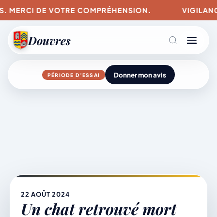
US. MERCI DE VOTRE COMPRÉHENSION.
VIGILANCE
Douvres
Donner mon avis
PÉRIODE D’ESSAI
Agenda
Aller
au
contenu
L’actu du village
Mairie & Vie municipale
22 AOÛT 2024
Un chat retrouvé mort