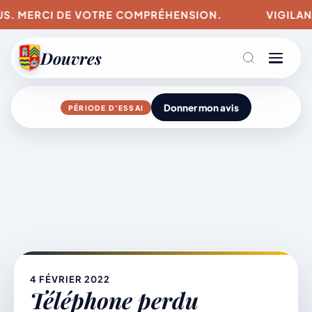
LUS. MERCI DE VOTRE COMPRÉHENSION.
VIGILAN
Douvres
Donner mon avis
PÉRIODE D’ESSAI
Agenda
Aller
au
contenu
L’actu du village
Mairie & Vie municipale
4 FÉVRIER 2022
Téléphone perdu