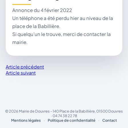
Annonce du 4 février 2022
Démarches & Vie pratique
Un téléphone a été perdu hier au niveau de la
place de la Babillière.
Si quelqu'un le trouve, merci de contacter la
mairie.
Vie locale & Associations
Article précédent
Article suivant
Découvrir la commune
DIMANCHE 9 AOÛT 2026
© 2026 Mairie de Douvres - 140 Place de la Babillière, 01500 Douvres
Secrétariat ouvert
· 04 74 38 22 78
Lundi, mardi, jeudi, vendredi de 8h30 à 12h et
Mentions légales
·
Politique de confidentialité
·
Contact
après-midi sur rendez-vous. Samedi sur rendez-