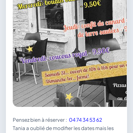
vous.
04 74 38 22 78
mairie@douvres.fr
140 Place de la Babillière, 01500 Douvres
Contacter la mairie
Le guichet des associations
publier une annonce
Pensez bien à réserver :
04 74 34 53 62
Tania a oublié de modifier les dates mais les