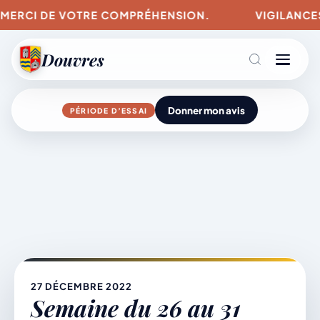
MERCI DE VOTRE COMPRÉHENSION.
VIGILANCES PO
Douvres
Donner mon avis
PÉRIODE D’ESSAI
Agenda
Aller
au
contenu
L’actu du village
Mairie & Vie municipale
27 DÉCEMBRE 2022
Semaine du 26 au 31