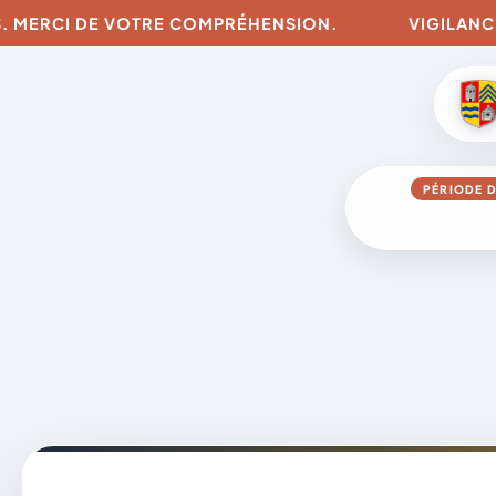
RCI DE VOTRE COMPRÉHENSION.
VIGILANCES POUR
PÉRIODE D
Aller
au
contenu
A
D