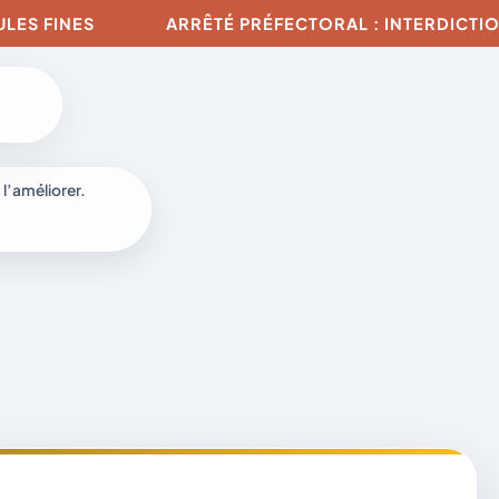
NES
ARRÊTÉ PRÉFECTORAL : INTERDICTION DE TO
 l’améliorer.
à
-
fr