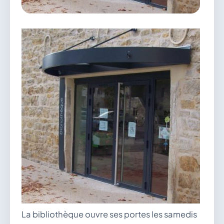
vous.
04 74 38 22 78
mairie@douvres.fr
140 Place de la Babillière, 01500 Douvres
Contacter la mairie
Le guichet des associations
publier une annonce
La bibliothèque ouvre ses portes les samedis