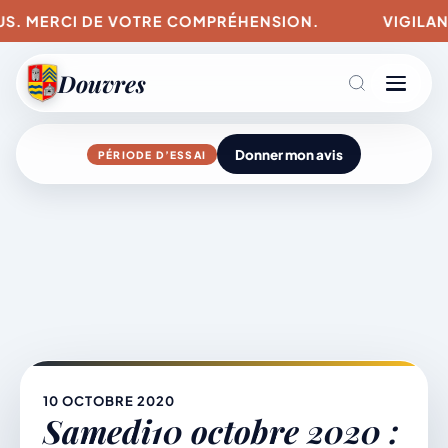
S. MERCI DE VOTRE COMPRÉHENSION.
VIGILANCES
Douvres
Donner mon avis
PÉRIODE D’ESSAI
Agenda
Aller
au
contenu
L’actu du village
Mairie & Vie municipale
10 OCTOBRE 2020
Samedi10 octobre 2020 :