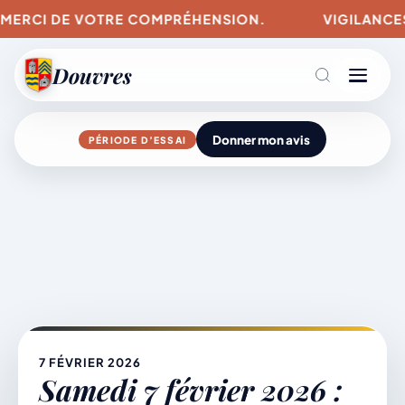
 MERCI DE VOTRE COMPRÉHENSION.
VIGILANCES P
Douvres
Donner mon avis
PÉRIODE D’ESSAI
Agenda
Aller
au
contenu
L’actu du village
Mairie & Vie municipale
7 FÉVRIER 2026
Samedi 7 février 2026 :