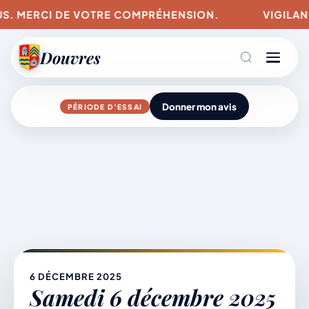
. MERCI DE VOTRE COMPRÉHENSION.
VIGILANCES
Douvres
Donner mon avis
PÉRIODE D’ESSAI
Agenda
Aller
au
contenu
L’actu du village
Mairie & Vie municipale
6 DÉCEMBRE 2025
Samedi 6 décembre 2025