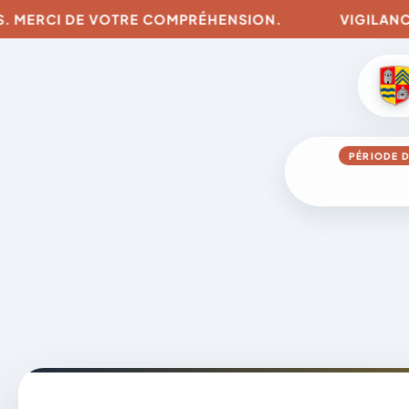
RCI DE VOTRE COMPRÉHENSION.
VIGILANCES POUR
PÉRIODE D
Aller
au
contenu
A
D