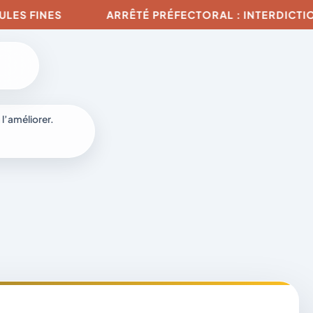
NES
ARRÊTÉ PRÉFECTORAL : INTERDICTION DE TO
 l’améliorer.
à
-
fr