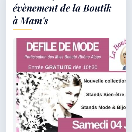
évènement de la Boutik
à Mam's
Démarches & Vie pratique
Vie locale & Associations
Découvrir la commune
SAMEDI 8 AOÛT 2026
Secrétariat ouvert
Lundi, mardi, jeudi, vendredi de 8h30 à 12h et
après-midi sur rendez-vous. Samedi sur rendez-