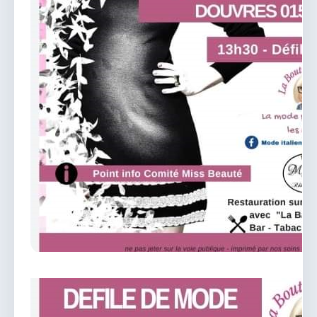
vous.
04 74 38 22 78
mairie@douvres.fr
140 Place de la Babillière, 01500 Douvres
Contacter la mairie
Le guichet des associations
publier une annonce